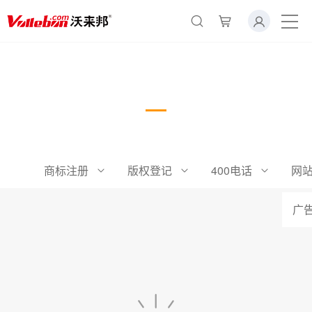
×
转人工
AI智能助手
吊牌
AI智能助手
您好，我是智能助手易小丽，很高兴为
您服务
商标注册
版权登记
400电话
网
常见问题
广
1.seo如何优化